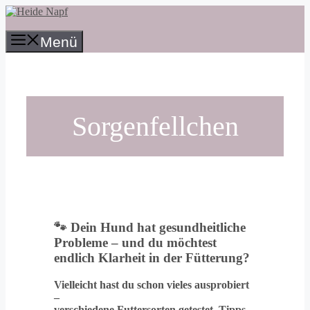
Zum
Inhalt
springen
Menü
Sorgenfellchen
🐾
Dein Hund hat gesundheitliche
Probleme – und du möchtest
endlich Klarheit in der Fütterung?
Vielleicht hast du schon vieles ausprobiert
–
verschiedene Futtersorten getestet, Tipps