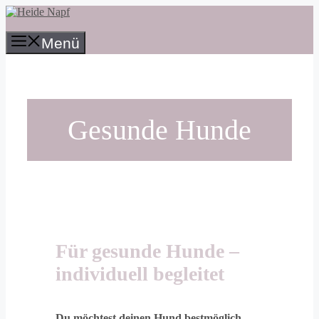
Zum
Inhalt
springen
Menü
Gesunde Hunde
Für gesunde Hunde –
individuell begleitet
Du möchtest deinen Hund bestmöglich